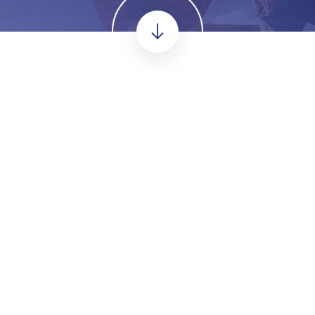
Portal de Empleos
Grupo Flores
icar al proceso reclutamiento y selección de las